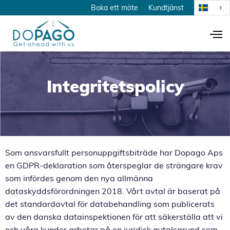
Boka ett möte
Kundtjänst
Integritetspolicy
Som ansvarsfullt personuppgiftsbiträde har Dopago Aps
en GDPR-deklaration som återspeglar de strängare krav
som infördes genom den nya allmänna
dataskyddsförordningen 2018. Vårt avtal är baserat på
det standardavtal för databehandling som publicerats
av den danska datainspektionen för att säkerställa att vi
och våra kunder arbetar på en juridisk avtalsgrund som